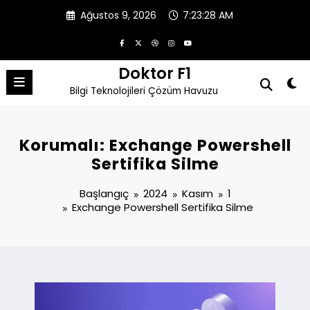
İçeriğe
Ağustos 9, 2026
7:23:28 AM
atla
Doktor F1
Bilgi Teknolojileri Çözüm Havuzu
Korumalı: Exchange Powershell
Sertifika Silme
Başlangıç
2024
Kasım
1
Exchange Powershell Sertifika Silme