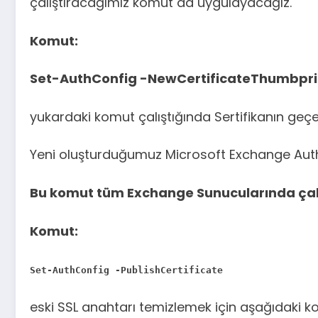
çalıştıracağımız komut da uygulayacağız.
Komut:
Set-AuthConfig -NewCertificateThumbpri
yukardaki komut çalıştığında Sertifikanın geçe
Yeni oluşturduğumuz Microsoft Exchange Auth 
Bu komut tüm Exchange Sunucularında çalı
Komut:
Set-AuthConfig -PublishCertificate
eski SSL anahtarı temizlemek için aşağıdaki ko