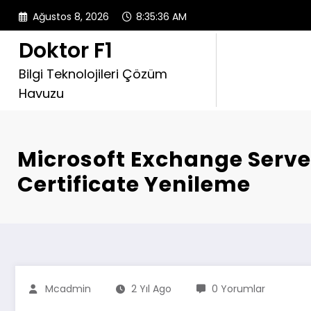
İçeriğe
Ağustos 8, 2026
8:35:37 AM
atla
Doktor F1
Bilgi Teknolojileri Çözüm
Havuzu
Microsoft Exchange Serve
Certificate Yenileme
Mcadmin
2 Yıl Ago
0 Yorumlar