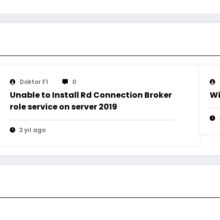
Doktor F1
0
Unable to Install Rd Connection Broker
Wi
role service on server 2019
2 yıl ago