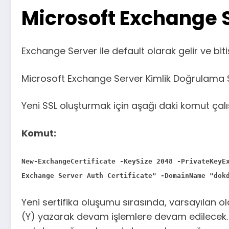
Microsoft Exchange S
Exchange Server ile default olarak gelir ve bit
Microsoft Exchange Server Kimlik Doğrulama Ser
Yeni SSL oluşturmak için aşağı daki komut çalıştı
Komut:
New-ExchangeCertificate -KeySize 2048 -PrivateKeyE
Exchange Server Auth Certificate" -DomainName "dok
Yeni sertifika oluşumu sırasında, varsayılan ol
(Y) yazarak devam işlemlere devam edilecek. S