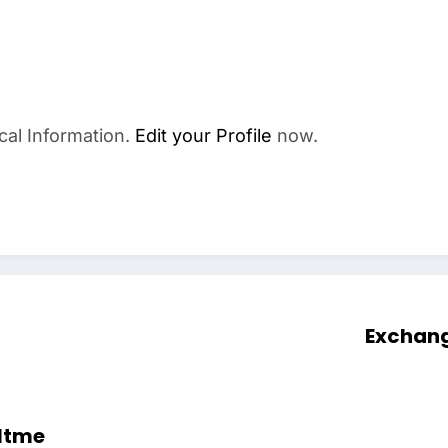
cal Information.
Edit your Profile
now.
Exchang
ltme