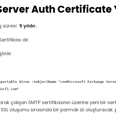
erver Auth Certificate
iş süresi
5 yıldır.
tifikası dır.
rılır.
xportable $true -SubjectName "cn=Microsoft Exchange Serv
dorf1.com"
arak çalışan SMTP sertifikasının üzerine yeni bir se
SL oluşumu sırasında bir parmak izi oluşturacak. p