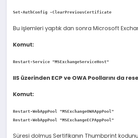
Set-AuthConfig -ClearPreviousCertificate
Bu işlemleri yaptık dan sonra Microsoft Exch
Komut:
Restart-Service "MSExchangeServiceHost"
IIS üzerinden ECP ve OWA Poollarını da rese
Komut:
Restart-WebAppPool "MSExchangeOWAAppPool"
Restart-WebAppPool "MSExchangeECPAppPool"
Süresi dolmuş Sertifikanın Thumbprint kodunu 