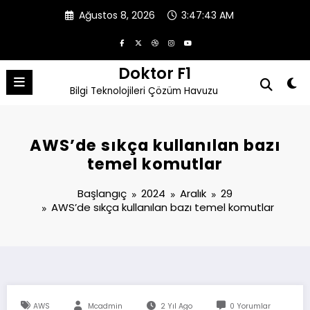
İçeriğe
Ağustos 8, 2026
3:47:44 AM
atla
Doktor F1
Bilgi Teknolojileri Çözüm Havuzu
AWS’de sıkça kullanılan bazı
temel komutlar
Başlangıç
2024
Aralık
29
AWS’de sıkça kullanılan bazı temel komutlar
AWS
Mcadmin
2 Yıl Ago
0 Yorumlar