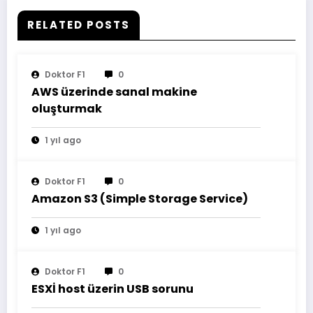
RELATED POSTS
Doktor F1
0
AWS üzerinde sanal makine
oluşturmak
1 yıl ago
Doktor F1
0
Amazon S3 (Simple Storage Service)
1 yıl ago
Doktor F1
0
ESXİ host üzerin USB sorunu